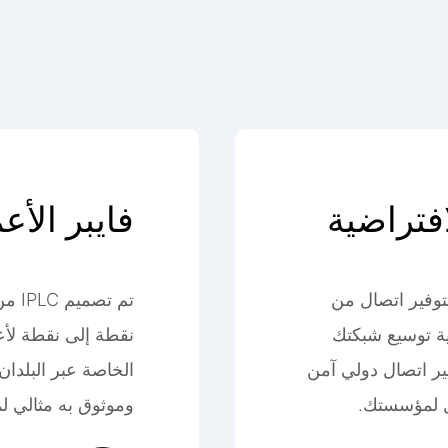
فتراضية
فايبر الأع
ثلة
اجل" لتوفير اتصال من
تم ت
ية توسيع شبكتك
نقطة إلى نقطة لأع
فير اتصال دولي آمن
الخاصة عبر البلدان
ل لمؤسستك.
وموثوق به مثالي ل