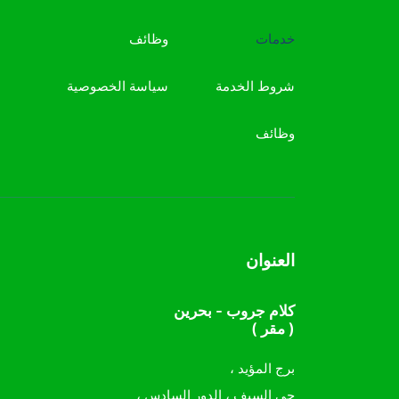
خدمات
وظائف
شروط الخدمة
سياسة الخصوصية
وظائف
العنوان
كلام جروب - بحرين
( مقر )
برج المؤيد ،
حي السيف ، الدور السادس ،