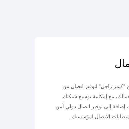
مال
صميم IPLC من "كيمز زاجل" لتوفير اتصال من
مالك، مع إمكانية توسيع شبكتك
، إضافة إلى توفير اتصال دولي آمن
متطلبات الاتصال لمؤسستك.