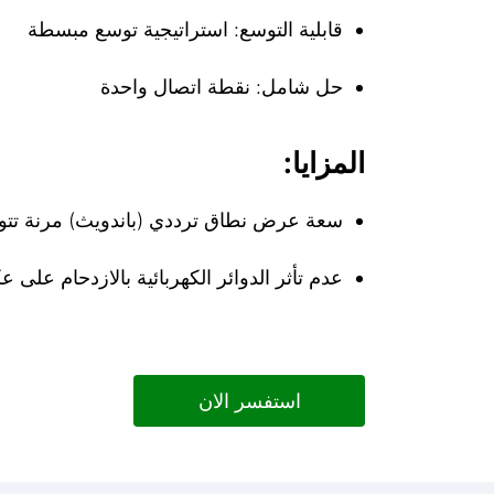
قابلية التوسع: استراتيجية توسع مبسطة
حل شامل: نقطة اتصال واحدة
المزايا:
سعة عرض نطاق ترددي (باندويث) مرنة تتوفر من 128 كيلوبايت/ ثانية وصولا إلى 10 غي
عدم تأثر الدوائر الكهربائية بالازدحام على 
استفسر الان